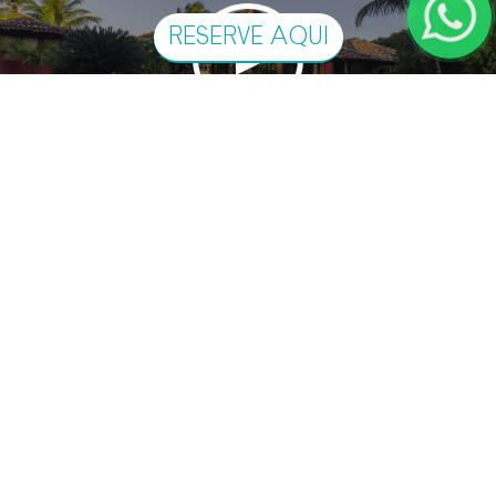
RESERVE AQUI
A Pousada Estrela D’Água teve origem numa antiga
casa de veraneio, cercada por praias de águas azul-
esverdeadas quase desertas. O lugar cresceu, mas não
perdeu sua tranquilidade. Pelo contrário: ganhou mais
conforto e se transformou em um dos melhores lugares
de Trancoso. Integrante da BLTA, Condé Nast
Johansens, LATA e da tradicional Associação
Roteiros de Charme, a pousada oferece um ambiente
totalmente acolhedor, integrado com a natureza e
respeitando rigorosas normas de sustentabilidade. Pé
na areia, é localizada na Praia dos Nativos e tem a